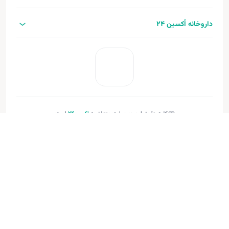
داروخانه اُکسین 24
کلیه حقوق این وب‌سایت متعلق به
اکسین‌24
است.
طراحی و توسعه:
فنـورا