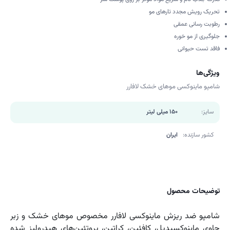
تحریک رویش مجدد تارهای مو
رطوبت رسانی عمقی
جلوگیری از مو خوره
فاقد تست حیوانی
ویژگی‌ها
شامپو ماینوکسی موهای خشک لافارر
سایز:
150 میلی لیتر
کشور سازنده:
ایران
توضیحات محصول
شامپو ضد ریزش ماینوکسی لافارر مخصوص موهای خشک و زبر
حاوی ماینوکسیدیل، کافئین، کراتین، پروتئین‌های هیدرولیز شده