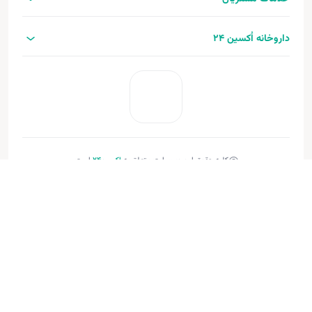
داروخانه اُکسین 24
کلیه حقوق این وب‌سایت متعلق به
اکسین‌24
است.
طراحی و توسعه:
فنـورا