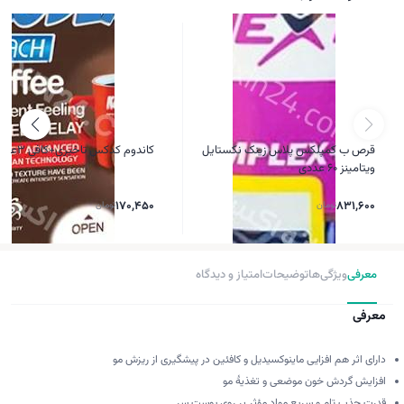
قرص ب کمپلکس پلاس زینک نکستایل
کاندوم کدکس تاخیری+کافی 3عددی
ویتامینز 60 عددی
831,600
تومان
170,450
تومان
معرفی
ویژگی‌ها
توضیحات
امتیاز و دیدگاه
معرفی
دارای اثر هم افزایی ماینوکسیدیل و کافئین در پیشگیری از ریزش مو
افزایش گردش خون موضعی و تغذیۀ مو
قدرت جذب تام و سریع مواد مؤثر بر روی پوست سر