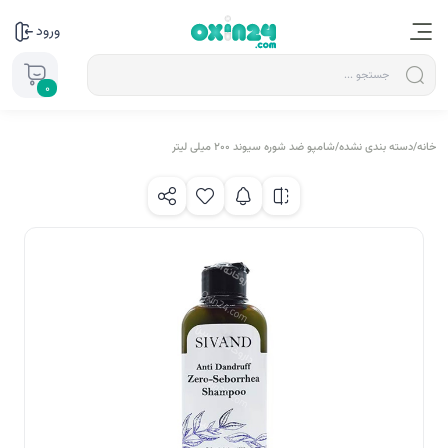
ورود
0
خانه
/
دسته بندی نشده
/
شامپو ضد شوره سیوند 200 میلی لیتر