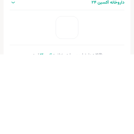
داروخانه اُکسین 24
کلیه حقوق این وب‌سایت متعلق به
اکسین‌24
است.
طراحی و توسعه:
فنـورا