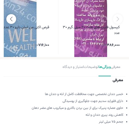
کپسول فلیپ های هلث 20 میلی گرم 30
قرص اکتی من ابیان دارو 30 عدد
عدد
486,000
تومان
716,100
تومان
معرفی
ویژگی‌ها
توضیحات
امتیاز و دیدگاه
معرفی
خمیر دندان تخصصی جهت محافظت کامل از لثه و دندان ها
دارای فلوراید سدیم جهت جلوگیری از پوسیدگی
حاوی عصاره پنیرک برای از بین بردن باکتری و میکروب های مضر دهان
کاهش روند پیری دندان و لثه
جحم 75 میلی لیتر