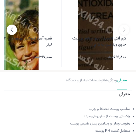
کرم آنتی اکسیدان دور چشم ورونیک
قطره آهن فروکیدز 
حاوی ویتامین ث 15م ل
لیتر
699,800
تومان
297,000
تومان
معرفی
ویژگی‌ها
توضیحات
امتیاز و دیدگاه
معرفی
مناسب پوست مختلط و چرب
پاکسازی پوست از سلول‌های مرده
رطوبت رسان و ویتامین رسان طبیعی پوست
متعادل کننده PH پوست