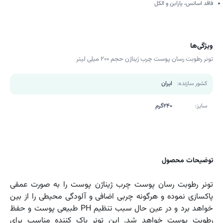
فاقد اسانس، پارابن و الکل
ویژگی‌ها
تونر رطوبت رسان پوست چرب ژیناژن حجم 200 میلی لیتر
کشور سازنده:
ایران
سایز:
240گرم
توضیحات محصول
تونر رطوبت رسان پوست چرب ژیناژن پوست را به صورت عمقی
پاکسازی نموده و هرگونه چربی اضافی و آلودگی محیطی را از بین
خواهد برد و در عین حال سبب تنظیم PH طبیعی پوست و حفظ
رطوبت پوست خواهد شد. این تونر پاک کننده مناسب برای