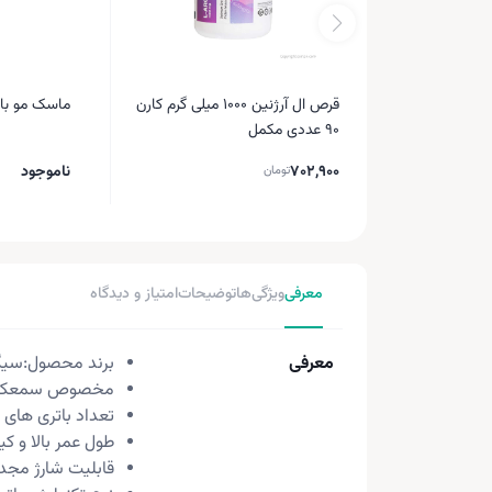
قرص ال آرژنین 1000 میلی گرم کارن
ماسک مو با آبک
90 عددی مکمل
702,900
ناموجود
تومان
معرفی
ویژگی‌ها
توضیحات
امتیاز و دیدگاه
معرفی
برند محصول:سیگ
مخصوص سمعک های د
تعداد باتری های مو
طول عمر بالا و 
قابلیت شارژ مجدد