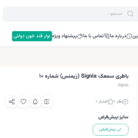
ین
درباره ما
تماس با ما
پیشنهاد ویژه
نوار قند خون دولتی
باطری سمعک Signia (زیمنس) شماره 10
Signia
نظر 0
امتیاز 0
سایز:
پیش‌فرض
پیش‌فرض