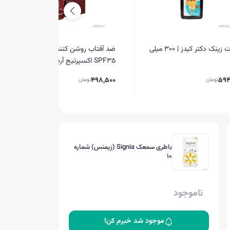
شربت زینک دکتر کیدز | 300 میلی
ضد آفتاب روشن کننده و ضد چروک
SPF35 اکسپرتیج آردن
498,500
594
تومان
تومان
باطری سمعک Signia (زیمنس) شماره
10
ناموجود
موجود شد خبرم کن!