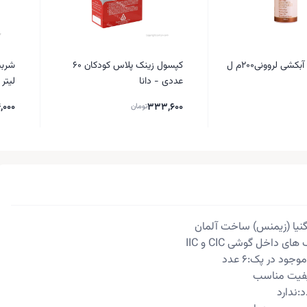
شی لروونی200م ل
کپسول زینک پلاس کودکان 60
عددی - دانا
لیتر
,000
333,600
تومان
نیا (زیمنس) ساخت آلمان
اخل گوشی CIC و IIC
جود در پک:6 عدد
کیفیت مناسب
:ندارد