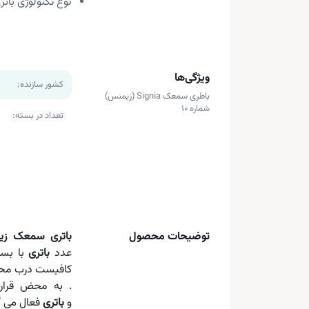
نوع تکنولوژی بات
ویژگی‌ها
کشور سازنده:
باطری سمعک Signia (زیمنس)
شماره 10
تعداد در بسته:
توضیحات محصول
باتری سمعک زی
عدد
باتری
با بست
کافیست درب محصول
. به محض قرار
و
باتری
فعال می گ