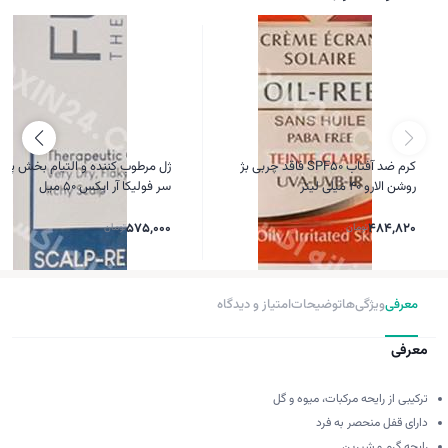
کرم ضد آفتاب SPF50 فاقد چربی بژ
ژل مرطوب کننده و التیام بخش پ
روشن الارو 40 میلی لیتر
سر فولیکا آر ایکس 50 میل
484,820
تومان
575,000
تومان
معرفی
ویژگی‌ها
توضیحات
امتیاز و دیدگاه
معرفی
ترکیبی از رایحه مرکبات، میوه و گل
دارای قفل منحصر به فرد
رایحه گرم و شیرین